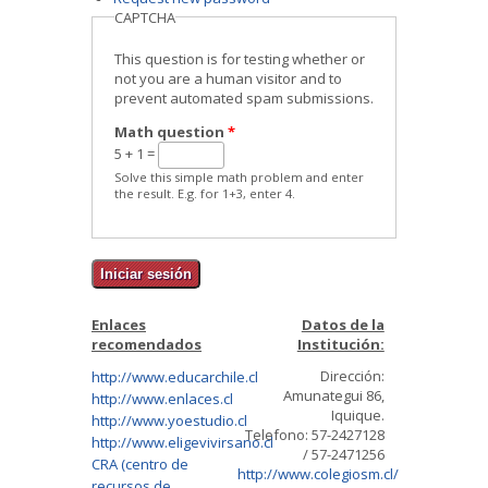
CAPTCHA
This question is for testing whether or
not you are a human visitor and to
prevent automated spam submissions.
Math question
*
5 + 1 =
Solve this simple math problem and enter
the result. E.g. for 1+3, enter 4.
Enlaces
Datos de la
recomendados
Institución:
Dirección:
http://www.educarchile.cl
Amunategui 86,
http://www.enlaces.cl
Iquique.
http://www.yoestudio.cl
Telefono: 57-2427128
http://www.eligevivirsano.cl
/ 57-2471256
CRA (centro de
http://www.colegiosm.cl/
recursos de