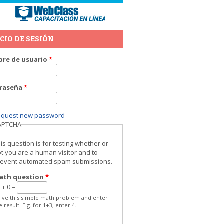
ICIO DE SESIÓN
re de usuario
*
raseña
*
equest new password
APTCHA
is question is for testing whether or
t you are a human visitor and to
revent automated spam submissions.
ath question
*
 + 0 =
lve this simple math problem and enter
e result. E.g. for 1+3, enter 4.