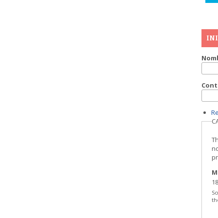
IN
Nomb
Cont
R
C
Th
no
p
M
18
So
th