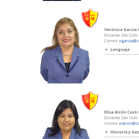
Verónica García
Docente 2do Ciclo
Correo:
vgarcia@c
Lenguaje
Elisa Alcón Cast
Docente 2do Ciclo
Correo:
ealcon@co
Historia y Ge