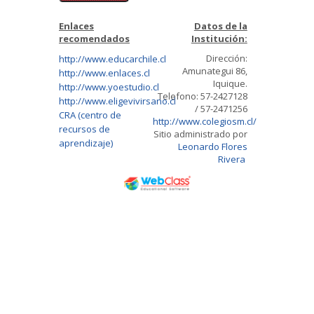
Enlaces
Datos de la
recomendados
Institución:
Dirección:
http://www.educarchile.cl
Amunategui 86,
http://www.enlaces.cl
Iquique.
http://www.yoestudio.cl
Telefono: 57-2427128
http://www.eligevivirsano.cl
/ 57-2471256
CRA (centro de
http://www.colegiosm.cl/
recursos de
Sitio administrado por
aprendizaje)
Leonardo Flores
Rivera