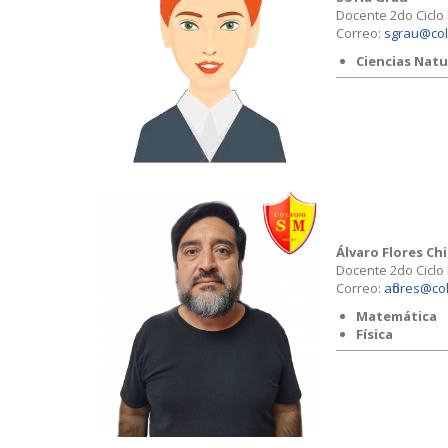
Docente 2do Ciclo
Correo:
sgrau@col
Ciencias Natu
Álvaro Flores Chi
Docente 2do Ciclo
Correo:
aflores@co
Matemática
Física