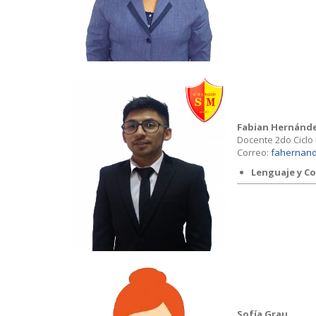
Fabian Hernánd
Docente 2do Ciclo
Correo:
fahernand
Lenguaje y C
Sofía Grau