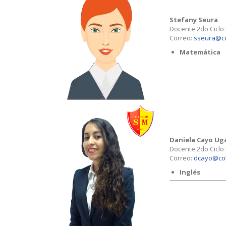
Stefany Seura
Docente 2do Ciclo
Correo:
sseura@co
Matemática
Daniela Cayo Ug
Docente 2do Ciclo
Correo:
dcayo@col
Inglés