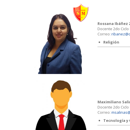
Rossana Ibáñez
Docente 2do Ciclo
Correo:
ribanez@c
Religión
Maximiliano Sal
Docente 2do Ciclo
Correo:
msalinas@
Tecnología y 