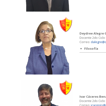
Deydree Alegre 
Docente 2do Ciclo
Correo:
dalegre@c
Filosofía
Ivar Cáceres Ben
Docente 2do Ciclo
Correo:
icaceres@