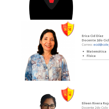
Erica Cid Díaz
Docente 2do Cicl
Correo:
ecid@cole
Matemática
Física
Eileen Rivera Roj
Docente 2do Ciclo