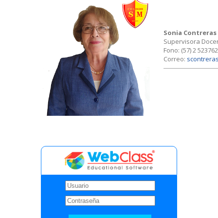
Sonia Contreras
Supervisora Doce
Fono: (57) 2 523762
Correo:
scontrera