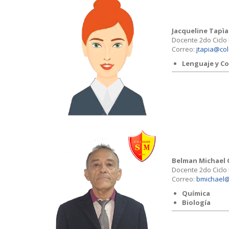
Jacqueline Tapìa
Docente 2do Ciclo
Correo:
jtapia@col
Lenguaje y C
Belman Michael
Docente 2do Ciclo
Correo:
bmichael@
Química
Biología