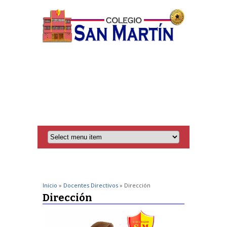
Inicio
»
Docentes Directivos
» Dirección
Dirección