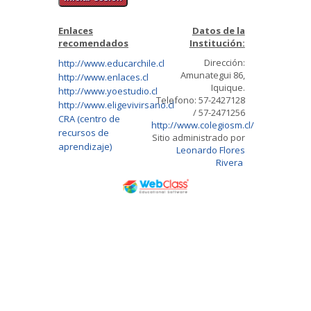
Enlaces
Datos de la
recomendados
Institución:
Dirección:
http://www.educarchile.cl
Amunategui 86,
http://www.enlaces.cl
Iquique.
http://www.yoestudio.cl
Telefono: 57-2427128
http://www.eligevivirsano.cl
/ 57-2471256
CRA (centro de
http://www.colegiosm.cl/
recursos de
Sitio administrado por
aprendizaje)
Leonardo Flores
Rivera