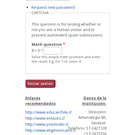
Request new password
CAPTCHA
This question is for testing whether or
not you are a human visitor and to
prevent automated spam submissions.
Math question
*
8 + 0 =
Solve this simple math problem and enter
the result. E.g. for 1+3, enter 4.
Enlaces
Datos de la
recomendados
Institución:
Dirección:
http://www.educarchile.cl
Amunategui 86,
http://www.enlaces.cl
Iquique.
http://www.yoestudio.cl
Telefono: 57-2427128
http://www.eligevivirsano.cl
/ 57-2471256