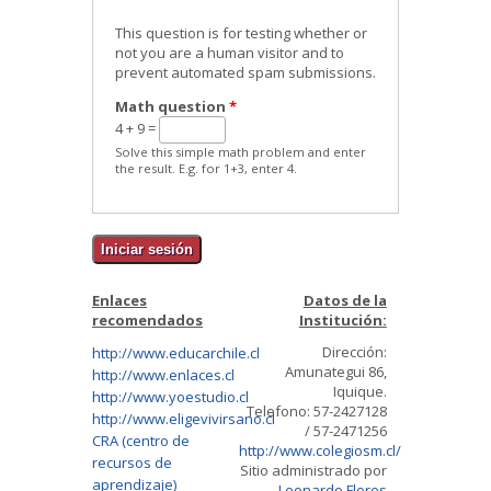
This question is for testing whether or
not you are a human visitor and to
prevent automated spam submissions.
Math question
*
4 + 9 =
Solve this simple math problem and enter
the result. E.g. for 1+3, enter 4.
Enlaces
Datos de la
recomendados
Institución:
Dirección:
http://www.educarchile.cl
Amunategui 86,
http://www.enlaces.cl
Iquique.
http://www.yoestudio.cl
Telefono: 57-2427128
http://www.eligevivirsano.cl
/ 57-2471256
CRA (centro de
http://www.colegiosm.cl/
recursos de
Sitio administrado por
aprendizaje)
Leonardo Flores