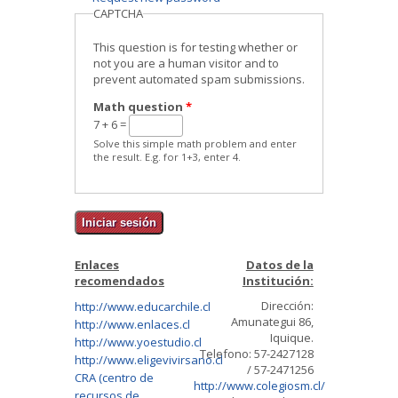
CAPTCHA
This question is for testing whether or
not you are a human visitor and to
prevent automated spam submissions.
Math question
*
7 + 6 =
Solve this simple math problem and enter
the result. E.g. for 1+3, enter 4.
Enlaces
Datos de la
recomendados
Institución:
Dirección:
http://www.educarchile.cl
Amunategui 86,
http://www.enlaces.cl
Iquique.
http://www.yoestudio.cl
Telefono: 57-2427128
http://www.eligevivirsano.cl
/ 57-2471256
CRA (centro de
http://www.colegiosm.cl/
recursos de