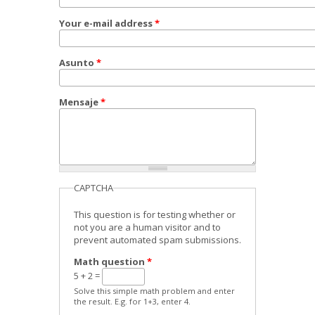
Your e-mail address
*
Asunto
*
Mensaje
*
CAPTCHA
This question is for testing whether or
not you are a human visitor and to
prevent automated spam submissions.
Math question
*
5 + 2 =
Solve this simple math problem and enter
the result. E.g. for 1+3, enter 4.