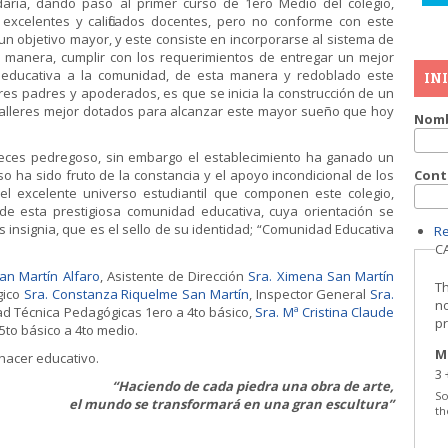
aria, dando paso al primer curso de 1ero Medio del colegio,
xcelentes y calificados docentes, pero no conforme con este
a un objetivo mayor, y este consiste en incorporarse al sistema de
 manera, cumplir con los requerimientos de entregar un mejor
ta educativa a la comunidad, de esta manera y redoblado este
IN
es padres y apoderados, es que se inicia la construcción de un
y talleres mejor dotados para alcanzar este mayor sueño que hoy
Nomb
 veces pedregoso, sin embargo el establecimiento ha ganado un
 ha sido fruto de la constancia y el apoyo incondicional de los
Cont
l excelente universo estudiantil que componen este colegio,
de esta prestigiosa comunidad educativa, cuya orientación se
 insignia, que es el sello de su identidad; “Comunidad Educativa
R
C
San Martín Alfaro
, Asistente de Dirección
Sra. Ximena San Martín
Th
gico
Sra. Constanza Riquelme San Martín
, Inspector General
Sra.
no
dad Técnica Pedagógicas 1ero a 4to básico,
Sra. Mª Cristina Claude
p
 5to básico a 4to medio.
M
ehacer educativo.
3 
“Haciendo de cada piedra una obra de arte,
So
el mundo se transformará en una gran escultura”
th