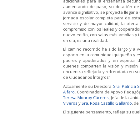
adicionales para la enseñanza secund
aumentando de paso, su dotación de e
avance significativo, se proyecta llegar 
jornada escolar completa para de esta
servicio y de mayor calidad, la ofer
compromiso con los leales y cooperador
nuevo edificio, con salas más amplias 
en día, es una realidad.
El camino recorrido ha sido largo y a
espacio en la comunidad iquiqueña y eso
padres y apoderados y en especial de
quienes comparten la visión y misión 
encuentra reflejada y refrendada en sus
de Ciudadanos Íntegros”
Actualmente su Directora
Sra. Patricia 
Alfaro
, Coordinadora de Apoyo Pedagó
Teresa Monroy Cáceres
, Jefa de la Uni
Viveros
y
Sra. Rosa Castillo Gallardo
, de
El siguiente pensamiento, refleja su qu