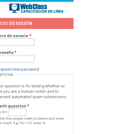
ICIO DE SESIÓN
re de usuario
*
raseña
*
equest new password
APTCHA
is question is for testing whether or
t you are a human visitor and to
revent automated spam submissions.
ath question
*
+ 0 =
lve this simple math problem and enter
e result. E.g. for 1+3, enter 4.