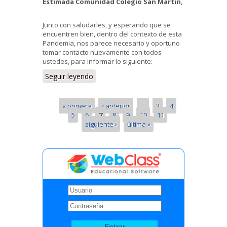
Estimada Comunidad Colegio San Martín
,
Junto con saludarles, y esperando que se
encuentren bien, dentro del contexto de esta
Pandemia, nos parece necesario y oportuno
tomar contacto nuevamente con todos
ustedes, para informar lo siguiente:
Seguir leyendo
« primera
‹ anterior
…
3
4
5
6
7
8
9
10
11
siguiente ›
última »