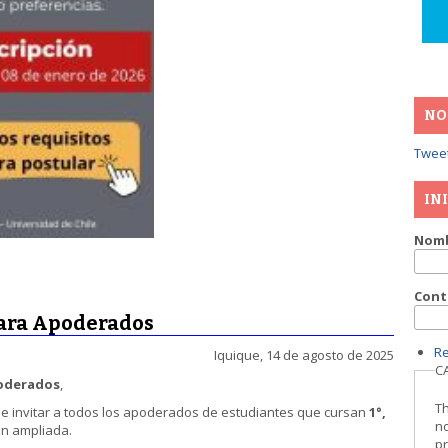
NO
Twee
IN
Nomb
Cont
para Apoderados
R
Iquique, 14 de agosto de 2025
C
poderados
,
Th
de invitar a todos los apoderados de estudiantes que cursan
1°,
no
ón ampliada.
p