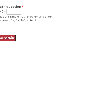
ath question
*
+ 5 =
lve this simple math problem and enter
e result. E.g. for 1+3, enter 4.