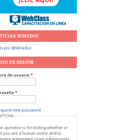
TICIAS MINEDUC
ts por @Mineduc
ICIO DE SESIÓN
re de usuario
*
raseña
*
equest new password
APTCHA
is question is for testing whether or
t you are a human visitor and to
revent automated spam submissions.