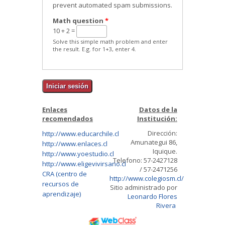
prevent automated spam submissions.
Math question
*
10 + 2 =
Solve this simple math problem and enter
the result. E.g. for 1+3, enter 4.
Enlaces
Datos de la
recomendados
Institución:
Dirección:
http://www.educarchile.cl
Amunategui 86,
http://www.enlaces.cl
Iquique.
http://www.yoestudio.cl
Telefono: 57-2427128
http://www.eligevivirsano.cl
/ 57-2471256
CRA (centro de
http://www.colegiosm.cl/
recursos de
Sitio administrado por
aprendizaje)
Leonardo Flores
Rivera