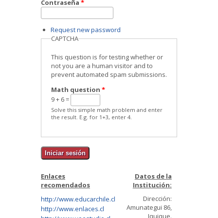
Contraseña
*
Request new password
CAPTCHA
This question is for testing whether or
not you are a human visitor and to
prevent automated spam submissions.
Math question
*
9 + 6 =
Solve this simple math problem and enter
the result. E.g. for 1+3, enter 4.
Enlaces
Datos de la
recomendados
Institución:
Dirección:
http://www.educarchile.cl
Amunategui 86,
http://www.enlaces.cl
Iquique.